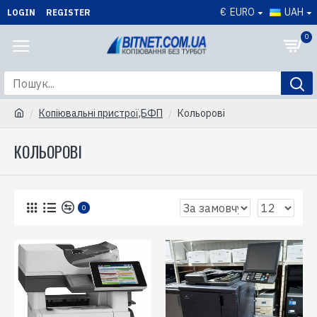
€
EURO
UAH
LOGIN
REGISTER
0
Копіювальні пристрої,БФП
Кольорові
КОЛЬОРОВІ
0