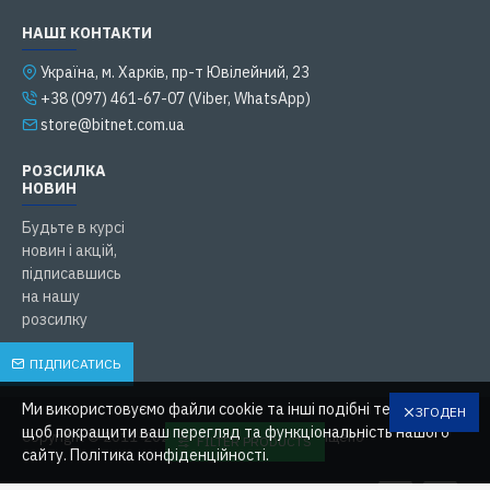
НАШІ КОНТАКТИ
Українa, м. Харків, пр-т Ювілейний, 23
+38 (097) 461-67-07 (Viber, WhatsApp)
store@bitnet.com.ua
РОЗСИЛКА
НОВИН
Будьте в курсі
новин і акцій,
підписавшись
на нашу
розсилку
ПІДПИСАТИСЬ
Ми використовуємо файли cookie та інші подібні технології,
ЗГОДЕН
щоб покращити ваш перегляд та функціональність нашого
Copyright © 2011-2023, BitNet, Усі права захищено
FILTER PRODUCTS
сайту. Політика конфіденційності.